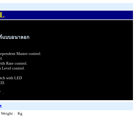
OL
อร์แบบอนาลอก
ependent Master control.
l.
ith Rate control.
h Level control.
itch with LED
ED.
 .
ท
 Weight : Kg