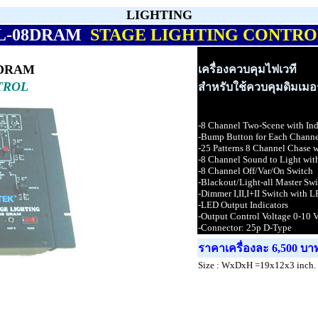
LIGHTING
L-08DRAM
STAGE LIGHTING CONTR
8DRAM
เครื่องควบคุมไฟเวที
TROL
สำหรับใช้ควบคุมดิมเม
-8 Channel Two-Scene with Ind
-Bump Button for Each Channe
-25 Patterns 8 Channel Chase w
-8 Channel Sound to Light wit
-8 Channel Off/Var/On Switch
-Blackout/Light-all Master Sw
-Dimmer I,II,I+II Switch with L
-LED Output Indicators
-Output Control Voltage 0-10 V
-Connector: 25p D-Type
ราคาเครื่องละ 6,500 บา
Size : WxDxH =19x12x3 inch.