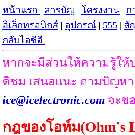
หน้าแรก
|
สารบัญ
|
โครงงาน
|
ก
อิเล็กทรอนิกส
์ |
อุปกรณ์
|
555
|
สั
กลับไอซีอี
หากจะมีส่วนให้ความรู้ให้
ติชม เสนอแนะ ถามปัญห
ice@icelectronic.com
จะขอ
กฎของโอห์ม(Ohm's 