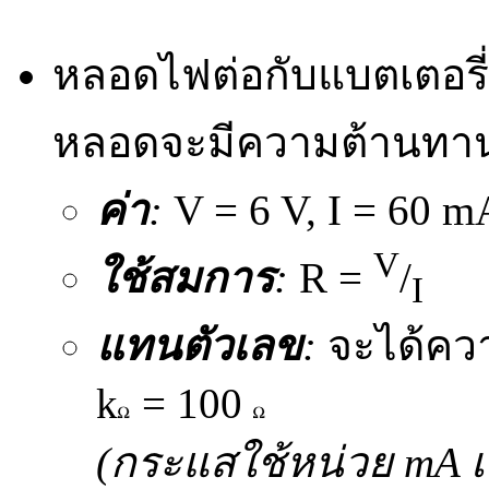
หลอดไฟต่อกับแบตเตอรี
หลอดจะมีความต้านทานเ
ค่า
:
V = 6 V, I = 60 m
V
ใช้สมการ
:
R =
/
I
แทนตัวเลข
:
จะได้คว
k
= 100
(กระแสใช้หน่วย mA