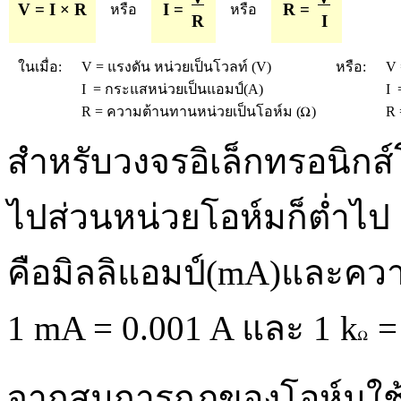
V = I × R
I =
R =
หรือ
หรือ
R
I
ในเมื่อ:
V = แรงดัน หน่วยเป็นโวลท์ (V)
หรือ:
V 
I = กระแสหน่วยเป็นแอมป์(A)
I 
R = ความต้านทานหน่วยเป็นโอห์ม (
)
R 
สำหรับวงจรอิเล็กทรอนิกส
ไปส่วนหน่วยโอห์มก็ต่ำไป
คือมิลลิแอมป์(mA)และคว
1 mA = 0.001 A และ 1 k
=
จากสมการกฎของโอห์มใช้